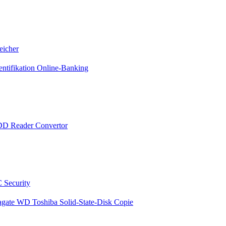
eicher
entifikation Online-Banking
DD Reader Convertor
 Security
agate WD Toshiba Solid-State-Disk Copie