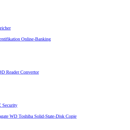
eicher
entifikation Online-Banking
DD Reader Convertor
 Security
agate WD Toshiba Solid-State-Disk Copie