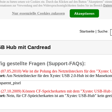
bsite zu bieten setzen wir Cookies ein. Durch das Klicken auf den Button "Akzeptieren" stim
ormationen zur Verwendung und den Widerspruchsmöglichkeiten finden Sie im Bereich
Daten
Nur essenzielle Cookies zulassen
Akzeptieren
Startseite
| Suche:
B Hub mit Cardread
ig gestellte Fragen (Support-FAQs):
(07.05.2010) Wie ist die Polung des Netzteilsteckers für den "Xyst
rt:
Am Netzteilstecker für den Xystec USB 2.0-Hub ist der Massekont
(27.10.2009) Können CF-Speicherkarten mit dem "Xystec USB-Hub m
rt:
Nein, für CF-Spüeicherkarten ist am "Xystec USB-Hub" kein geei