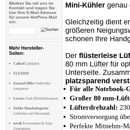
Bleiben Sie mit uns im
Mini-Kühler
genau d
Kontakt und tragen Sie
hier Ihre E-Mail-Adresse
für unsere HotPrice-Mail
Gleichzeitig dient 
ein:
größeren Neigungs
schonen Ihre Handg
Mehr Hersteller-
Seiten:
Der
flüsterleise Lüf
80 mm Lüfter für o
Callstel
Ladekabel
Unterseite. Zusamm
ELESION
platzsparend verst
General Office
Stuhlrollen
Für alle Notebook-
transparent
Großer 80 mm-Lüft
Lescars
Funk-Rückfahrkameras
Lüfterdrehzahl:
230
Sichler Haushaltsgeräte
Luftkühler mit Wassertank
Stromversorgung üb
revolt
Powerstation & Solar-
Perfekte Mitnehm-M
Generatoren