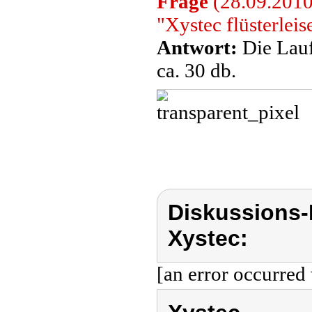
Frage
(28.09.2010)
"Xystec flüsterlei
Antwort:
Die Lauf
ca. 30 db.
Diskussions-
Xystec:
[an error occurred 