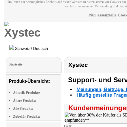
Um Ihnen ein bestmögliches Erlebnis auf dieser Website zu bieten setzen wir Cookies ei
zu. Informationen zur Verwendung und den W
Nur essenzielle Cook
Schweiz / Deutsch
Xystec
Startseite
Support- und Serv
Produkt-Übersicht:
Meinungen, Beiträge, 
Aktuelle Produkte
Häufig gestellte Frag
Ältere Produkte
Kundenmeinungen
Alle Produkte
Zubehör Produkte
left