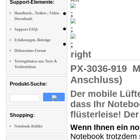
Support-Elemente:
Handbuch-, Treiber-, Video-
Downloads
Support-FAQs
Erfahrungen, Beiträge
Diskussions-Forum
right
Testergebnisse aus Tests &
PX-3036-919
M
Testberichten
Anschluss)
Produkt-Suche:
Der
mobile Lüft
dass Ihr Notebo
flüsterleise! D
Shopping:
Wenn Ihnen ein no
Notebook-Kühler
Notebook trotzdem s