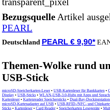
Bezugsquelle
Artikel ausge
PEARL
PEARL € 9,90*
Deutschland
EA
Themen-Wolke rund um
USB-Stick
microSD-Speicherkarten-Leser
•
USB-Kartenleser für Bankkarten
•
C
Display
•
USB-Sticks
•
WLAN-USB-3.0-Hubs mit Apps und Sprachs
Kartenleser
•
Kartenreader Speichersticks
•
Dual-Bay-Dockingstatio
microSD-Kartenadapter auf USB
•
USB-RFID-/NFC- und Chipkarten
Sticks
•
Kartenleser
•
Card Reader
•
Speicherkarten Lesegeräte
•
Mult