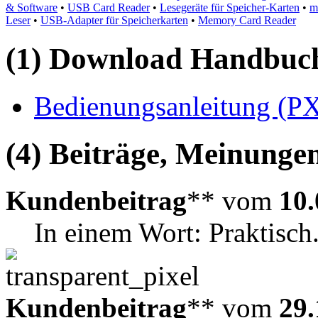
& Software
•
USB Card Reader
•
Lesegeräte für Speicher-Karten
•
m
Leser
•
USB-Adapter für Speicherkarten
•
Memory Card Reader
(1) Download Handbuch,
Bedienungsanleitung (PX
(4) Beiträge, Meinungen
Kundenbeitrag
** vom
10.
In einem Wort: Praktisch
Kundenbeitrag
** vom
29.